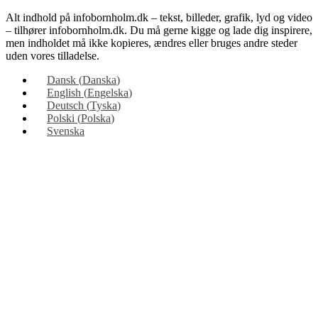
Alt indhold på infobornholm.dk – tekst, billeder, grafik, lyd og video
– tilhører infobornholm.dk. Du må gerne kigge og lade dig inspirere,
men indholdet må ikke kopieres, ændres eller bruges andre steder
uden vores tilladelse.
Dansk
(
Danska
)
English
(
Engelska
)
Deutsch
(
Tyska
)
Polski
(
Polska
)
Svenska