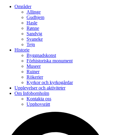
Områder
Allinge
Gudhjem
Hasle
Rønne
Sandvig
Svaneke
Tejn
Historie
Byggnadskonst
Förhistoriska monument
Museer
Ruiner
Rökerier
Kyrkor och kyrkogårdar
Upplevelser och aktiviteter
Om Infobornholm
Kontakta oss
Upphovsrätt