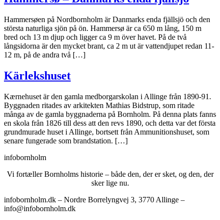
Hammersøen på Nordbornholm är Danmarks enda fjällsjö och den
största naturliga sjön på ön. Hammersø är ca 650 m lång, 150 m
bred och 13 m djup och ligger ca 9 m över havet. På de två
långsidorna är den mycket brant, ca 2 m ut är vattendjupet redan 11-
12 m, på de andra två […]
Kärlekshuset
Kærnehuset är den gamla medborgarskolan i Allinge från 1890-91.
Byggnaden ritades av arkitekten Mathias Bidstrup, som ritade
många av de gamla byggnaderna på Bornholm. På denna plats fanns
en skola från 1826 till dess att den revs 1890, och detta var det första
grundmurade huset i Allinge, bortsett från Ammunitionshuset, som
senare fungerade som brandstation. […]
infobornholm
Vi fortæller Bornholms historie – både den, der er sket, og den, der
sker lige nu.
infobornholm.dk – Nordre Borrelyngvej 3, 3770 Allinge –
info@infobornholm.dk