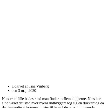
Udgivet af
Tina Vinberg
den
3 maj, 2020
Næs er en lille badestrand man finder mellem klipperne. Næs har
altid været det sted hvor byens indbyggere tog sig en dukkert og da
der begyndte at komme turister til byen i de omkringliggende