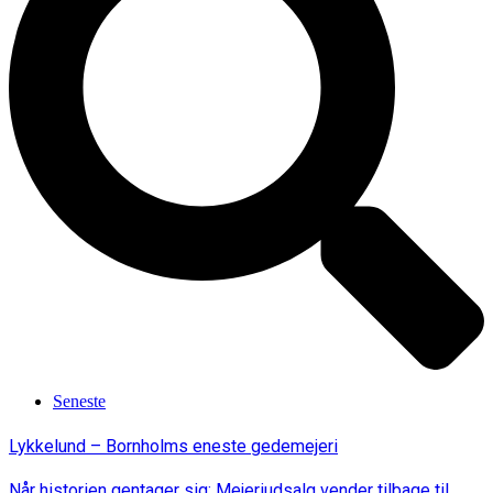
Seneste
Lykkelund – Bornholms eneste gedemejeri
Når historien gentager sig: Mejeriudsalg vender tilbage til