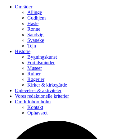
Områder
Allinge
Gudhjem
Hasle
Rønne
Sandvig
Svaneke
Tejn
Historie
Bygningskunst
Fortidsminder
Museer
Ruiner
Røgerier
Kirker & kirkegårde
Oplevelser & aktiviteter
Vores redaktionelle kriterier
Om Infobornholm
Kontakt
Ophavsret