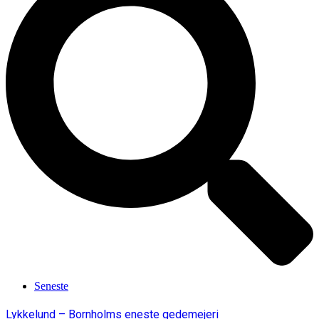
Seneste
Lykkelund – Bornholms eneste gedemejeri