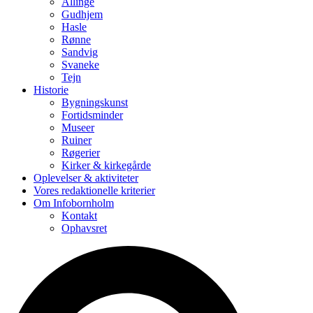
Allinge
Gudhjem
Hasle
Rønne
Sandvig
Svaneke
Tejn
Historie
Bygningskunst
Fortidsminder
Museer
Ruiner
Røgerier
Kirker & kirkegårde
Oplevelser & aktiviteter
Vores redaktionelle kriterier
Om Infobornholm
Kontakt
Ophavsret