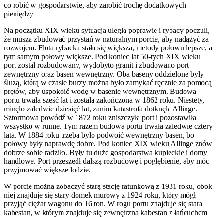
co robić w gospodarstwie, aby zarobić trochę dodatkowych
pieniędzy.
Na początku XIX wieku sytuacja uległa poprawie i rybacy poczuli,
że muszą zbudować przystań w naturalnym porcie, aby nadążyć za
rozwojem. Flota rybacka stała się większa, metody połowu lepsze, a
tym samym połowy większe. Pod koniec lat 50-tych XIX wieku
port został rozbudowany, wydobyto granit i zbudowano port
zewnętrzny oraz basen wewnętrzny. Oba baseny oddzielone były
śluzą, którą w czasie burzy można było zamykać ręcznie za pomocą
prętów, aby uspokoić wodę w basenie wewnętrznym. Budowa
portu trwała sześć lat i została zakończona w 1862 roku. Niestety,
minęło zaledwie dziesięć lat, zanim katastrofa dotknęła Allinge.
Sztormowa powódź w 1872 roku zniszczyła port i pozostawiła
wszystko w ruinie. Tym razem budowa portu trwała zaledwie cztery
lata. W 1884 roku trzeba było podwoić wewnętrzny basen, bo
połowy były naprawdę dobre. Pod koniec XIX wieku Allinge znów
dobrze sobie radziło. Były tu duże gospodarstwa kupieckie i domy
handlowe. Port przeszedł dalszą rozbudowę i pogłębienie, aby móc
przyjmować większe łodzie.
W porcie można zobaczyć starą stację ratunkową z 1931 roku, obok
niej znajduje się stary domek murowy z 1924 roku, który mógł
przyjąć ciężar wagonu do 16 ton. W rogu portu znajduje się stara
kabestan, w którym znajduje się zewnętrzna kabestan z łańcuchem