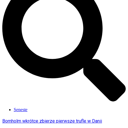
Seneste
Bornholm wkrótce zbierze pierwsze trufle w Danii