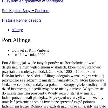
Duży kamień granitowy w Storegade
Sct. Kaplica Anny – Gudhjem
Historia Rønne, część 2
Allinge
Port Allinge
Udgivet af
Kim Vinberg
den
11 kwietnia, 2020
Port Allinge, jak wiele innych portów na Bornholmie, powstał
dzięki naturalnym wgłębieniom w skałach, które mogły stanowić
przystań dla mniejszych łodzi. Od około 1200 – 1500 roku w
Bałtyku było dużo śledzi, a Allinge odegrało ważną rolę w wielkiej
przygodzie ze śledziami z miastami hanzeatyckimi, które kupowały
śledzie w celu odsprzedaży na południu Europy, gdzie katolicy mieli
dzień bezmięsny, ale jedli ryby, bo to nie było mięso. W tym czasie
do miasta zawitała prosperity. Wtedy rozwój stanął w miejscu,
ludzie potrzebowali pieniędzy. Mężczyźni wyruszyli w morze, aby
umieścić jedzenie na stole i być może sprzedać część połowu
ludziom na lądzie. Rolnicy wyjeżdżali nad morze zimą, gdy nie było