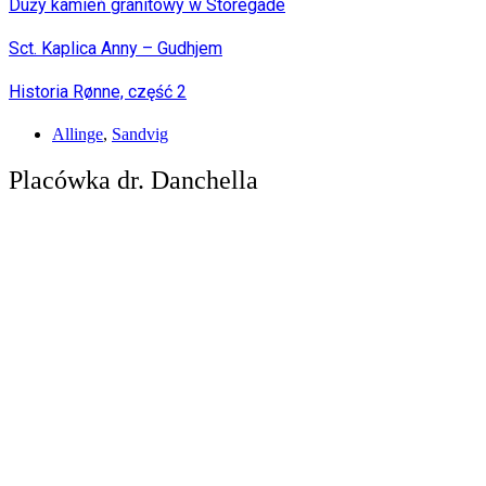
Duży kamień granitowy w Storegade
Sct. Kaplica Anny – Gudhjem
Historia Rønne, część 2
Allinge
,
Sandvig
Placówka dr. Danchella