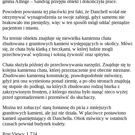
gmina Allinge – Sandvig przejęła obiekt i dokończyła prace.
Powodem powstania tej placówki jest fakt, że Danchell wolał nie
otrzymywać wynagrodzenia za swoje zabiegi, gdyż samemu nie
brakowało mu pieniędzy, więc w ten sposób mógł oddać pieniądze
pacjentom i miastu.
Na terenie obiektu znajduje się niewielka kamienna chata
zbudowana z granitowych kamieni występujących w okolicy. Mówi
się, że chata była klatką z beczkami, w której ludzie mogli
przechowywać wędzoną i soloną żywność oraz spirytus.
Chata służyła później do przechowywania narzędzi. Znajduje się tu
kolejna kamienna chata, której przeznaczenie jest obecnie nieznane.
Zbudowano kamienną konstrukcję, prawdopodobnie mównicę,
gdyż jest ona wyniesiona ponad ziemię, a po obu stronach znajdują
się stopnie do podłogi, na których zbudowano rodzaj biurka z
zakrzywionym frontem, z którego można było stanąć nieco wyżej
przed zgromadzeniem i przemówić do słuchaczy.
Można też zobaczyć starą fontannę do picia z mniejszych
granitowych kamieni, ale już nie działa. W placówce postawiono
kamień upamiętniający dr Danchella. Obok mównicy w ostatnich
czasach powstał budynek toalety.
Post Views:
1 724