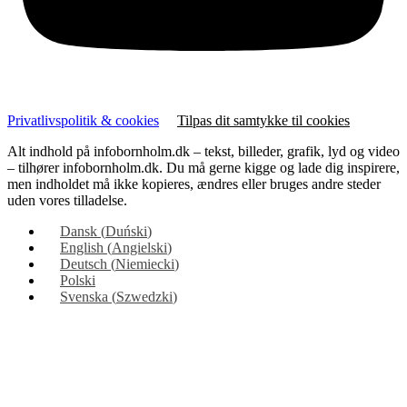
Privatlivspolitik & cookies
Tilpas dit samtykke til cookies
Alt indhold på infobornholm.dk – tekst, billeder, grafik, lyd og video
– tilhører infobornholm.dk. Du må gerne kigge og lade dig inspirere,
men indholdet må ikke kopieres, ændres eller bruges andre steder
uden vores tilladelse.
Dansk
(
Duński
)
English
(
Angielski
)
Deutsch
(
Niemiecki
)
Polski
Svenska
(
Szwedzki
)