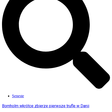
Seneste
Bornholm wkrótce zbierze pierwsze trufle w Danii