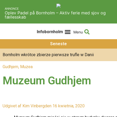
ANNONCE
Oplev Padel på Bornholm – Aktiv ferie med sjov og
fællesskab
Infobornholm
Doświadczenia i działania
Informacje o Infobornholm
Seneste
Bornholm wkrótce zbierze pierwsze trufle w Danii
Gudhjem
,
Muzea
Muzeum Gudhjem
Udgivet af
Kim Vinberg
den
16 kwietnia, 2020