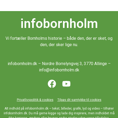
infobornholm
Vi fortæller Bornholms historie – både den, der er sket, og
den, der sker lige nu.
infobornholm.dk – Nordre Borrelyngvej 3, 3770 Allinge –
info@infobornholm.dk
Privatlivspolitik & cookies
Tilpas dit samtykke til cookies
Alt indhold på infobornholm.dk – tekst, billeder, grafik, lyd og video – tilhører
infobornholm.dk. Du må gerne kigge og lade dig inspirere, men indholdet må
ikke kopieres, ændres eller bruges andre steder uden vores tilladelse.