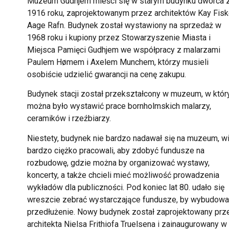
Muzeum Gudhjem mieści się w starym budynku dworca 
1916 roku, zaprojektowanym przez architektów Kay Fiske
Aage Rafn. Budynek został wystawiony na sprzedaż w
1968 roku i kupiony przez Stowarzyszenie Miasta i
Miejsca Pamięci Gudhjem we współpracy z malarzami
Paulem Hømem i Axelem Munchem, którzy musieli
osobiście udzielić gwarancji na cenę zakupu.
Budynek stacji został przekształcony w muzeum, w któ
można było wystawić prace bornholmskich malarzy,
ceramików i rzeźbiarzy.
Niestety, budynek nie bardzo nadawał się na muzeum, w
bardzo ciężko pracowali, aby zdobyć fundusze na
rozbudowę, gdzie można by organizować wystawy,
koncerty, a także chcieli mieć możliwość prowadzenia
wykładów dla publiczności. Pod koniec lat 80. udało się
wreszcie zebrać wystarczające fundusze, by wybudow
przedłużenie. Nowy budynek został zaprojektowany prz
architekta Nielsa Frithiofa Truelsena i zainaugurowany w