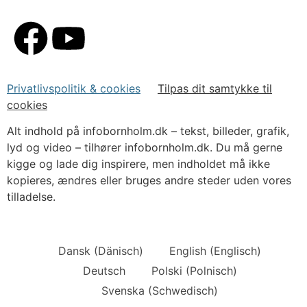
Privatlivspolitik & cookies
Tilpas dit samtykke til
cookies
Alt indhold på infobornholm.dk – tekst, billeder, grafik,
lyd og video – tilhører infobornholm.dk. Du må gerne
kigge og lade dig inspirere, men indholdet må ikke
kopieres, ændres eller bruges andre steder uden vores
tilladelse.
Dansk
(
Dänisch
)
English
(
Englisch
)
Deutsch
Polski
(
Polnisch
)
Svenska
(
Schwedisch
)