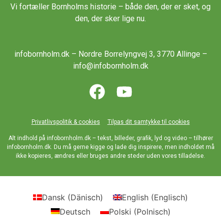
Vi fortæller Bornholms historie – både den, der er sket, og
den, der sker lige nu.
infobornholm.dk – Nordre Borrelyngvej 3, 3770 Allinge –
info@infobornholm.dk
Privatlivspolitik & cookies
Tilpas dit samtykke til cookies
Alt indhold på infobornholm.dk – tekst, billeder, grafik, lyd og video – tilhører
infobornholm.dk. Du må gerne kigge og lade dig inspirere, men indholdet må
ikke kopieres, ændres eller bruges andre steder uden vores tilladelse.
Dansk
(
Dänisch
)
English
(
Englisch
)
Deutsch
Polski
(
Polnisch
)