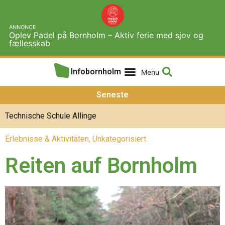
ANNONCE
Oplev Padel på Bornholm – Aktiv ferie med sjov og
fællesskab
Infobornholm
Seneste
Das Turmhaus in Allinge
Erlebnisse & Aktivitäten
,
Unkategorisiert
Reiten auf Bornholm