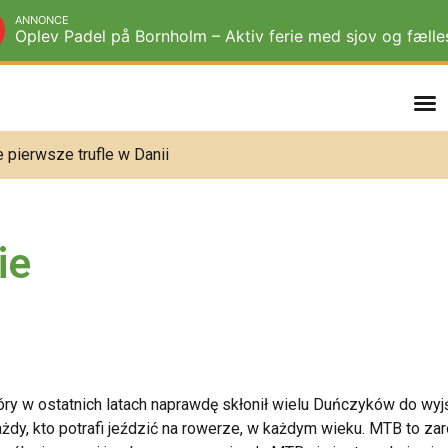
ANNONCE
Oplev Padel på Bornholm – Aktiv ferie med sjov og fæll
 pierwsze trufle w Danii
ie
óry w ostatnich latach naprawdę skłonił wielu Duńczyków do wyj
ażdy, kto potrafi jeździć na rowerze, w każdym wieku. MTB to za