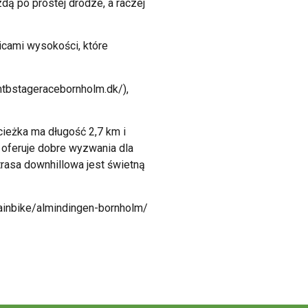
dą po prostej drodze, a raczej
icami wysokości, które
tbstageracebornholm.dk/),
cieżka ma długość 2,7 km i
e oferuje dobre wyzwania dla
trasa downhillowa jest świetną
ntainbike/almindingen-bornholm/