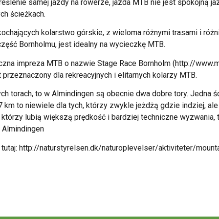
eślenie samej jazdy na rowerze, jazda MTB nie jest spokojną jaz
ych ścieżkach.
kochających kolarstwo górskie, z wieloma różnymi trasami i różn
zęść Bornholmu, jest idealny na wycieczkę MTB.
czna impreza MTB o nazwie Stage Race Bornholm (http://www.m
 przeznaczony dla rekreacyjnych i elitarnych kolarzy MTB.
nych torach, to w Almindingen są obecnie dwa dobre tory. Jedna ś
 km to niewiele dla tych, którzy zwykle jeżdżą gdzie indziej, al
którzy lubią większą prędkość i bardziej techniczne wyzwania, 
z Almindingen
tutaj: http://naturstyrelsen.dk/naturoplevelser/aktiviteter/mou