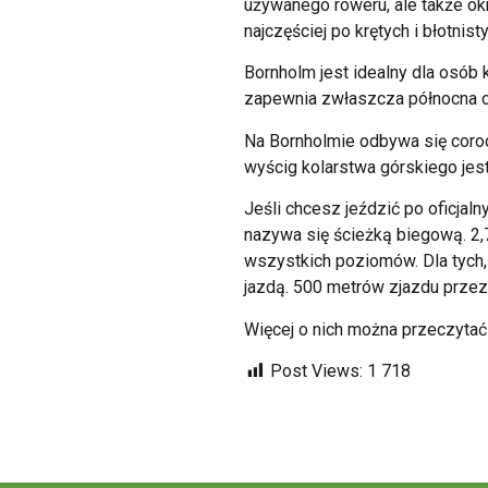
używanego roweru, ale także okr
najczęściej po krętych i błotnist
Bornholm jest idealny dla osób 
zapewnia zwłaszcza północna c
Na Bornholmie odbywa się coro
wyścig kolarstwa górskiego jest
Jeśli chcesz jeździć po oficjal
nazywa się ścieżką biegową. 2,7
wszystkich poziomów. Dla tych, 
jazdą. 500 metrów zjazdu prze
Więcej o nich można przeczytać 
Post Views:
1 718