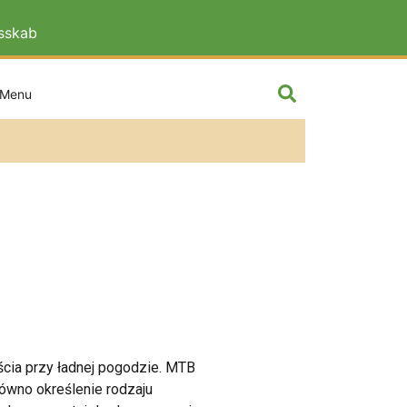
esskab
Szkoła techn
ścia przy ładnej pogodzie. MTB
równo określenie rodzaju