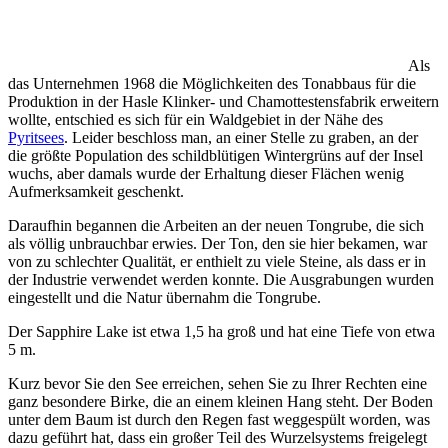
Als
das Unternehmen 1968 die Möglichkeiten des Tonabbaus für die
Produktion in der Hasle Klinker- und Chamottestensfabrik erweitern
wollte, entschied es sich für ein Waldgebiet in der Nähe des
Pyritsees
. Leider beschloss man, an einer Stelle zu graben, an der
die größte Population des schildblütigen Wintergrüns auf der Insel
wuchs, aber damals wurde der Erhaltung dieser Flächen wenig
Aufmerksamkeit geschenkt.
Daraufhin begannen die Arbeiten an der neuen Tongrube, die sich
als völlig unbrauchbar erwies. Der Ton, den sie hier bekamen, war
von zu schlechter Qualität, er enthielt zu viele Steine, als dass er in
der Industrie verwendet werden konnte. Die Ausgrabungen wurden
eingestellt und die Natur übernahm die Tongrube.
Der Sapphire Lake ist etwa 1,5 ha groß und hat eine Tiefe von etwa
5 m.
Kurz bevor Sie den See erreichen, sehen Sie zu Ihrer Rechten eine
ganz besondere Birke, die an einem kleinen Hang steht. Der Boden
unter dem Baum ist durch den Regen fast weggespült worden, was
dazu geführt hat, dass ein großer Teil des Wurzelsystems freigelegt