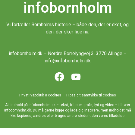
infobornholm
Vi fortæller Bornholms historie – både den, der er sket, og
den, der sker lige nu.
infobornholm.dk – Nordre Borrelyngvej 3, 3770 Allinge –
info@infobornholm.dk
Privatlivspolitik & cookies
Tilpas dit samtykke til cookies
Alt indhold på infobornholm.dk – tekst, billeder, grafik, lyd og video – tilhører
infobornholm.dk. Du må gerne kigge og lade dig inspirere, men indholdet må
ikke kopieres, ændres eller bruges andre steder uden vores tilladelse.